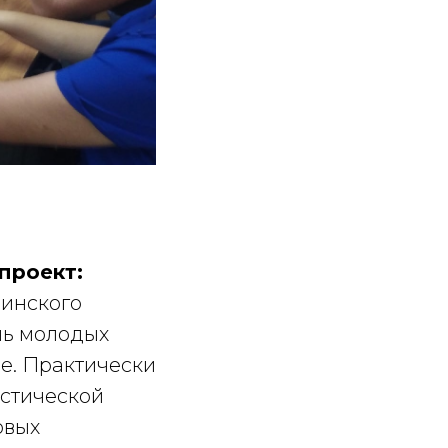
проект:
линского
чь молодых
е. Практически
устической
овых