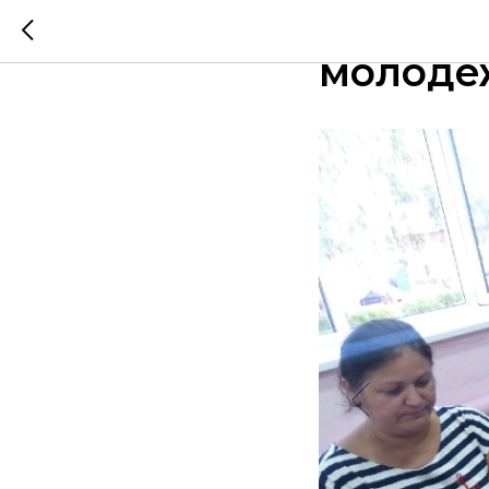
"Районн
молоде